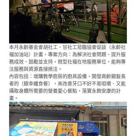
本月永齡基金會胡社工、甘社工蒞臨協會促談（永齡社
福加油站）計畫，專案方向：為解決社會問題、提升服
務成效、鼓勵並支持，微型社福在地服務單位，能夠專
注服務與資源直接挹注。
內容包括：增購教學廚房的廚具設備，開發高齡銀髮長
者的（銀幸纖食餐），來改善牙口不好不易咀嚼、又能
攝取身體所需要的營養愛心餐點，落實永飽安康的計
畫。