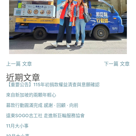
上一篇 文章
下一篇 文章
近期文章
【重要公告】115年初捐款權益清查與意願確認
來自新加坡的兩顆年輕心
募款行動圓滿完成 感謝 · 回顧 · 向前
遠東SOGO志工社 走進新巨輪服務協會
11月大小事